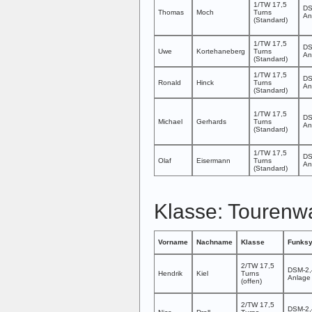
1/TW 17,5
DS
Thomas
Moch
Turns
An
(Standard)
1/TW 17,5
DS
Uwe
Kortehaneberg
Turns
An
(Standard)
1/TW 17,5
DS
Ronald
Hinck
Turns
An
(Standard)
1/TW 17,5
DS
Michael
Gerhards
Turns
An
(Standard)
1/TW 17,5
DS
Olaf
Eisermann
Turns
An
(Standard)
Klasse: Tourenwa
Vorname
Nachname
Klasse
Funks
2/TW 17,5
DSM-2,
Hendrik
Kiel
Turns
Anlage
(offen)
2/TW 17,5
DSM-2,