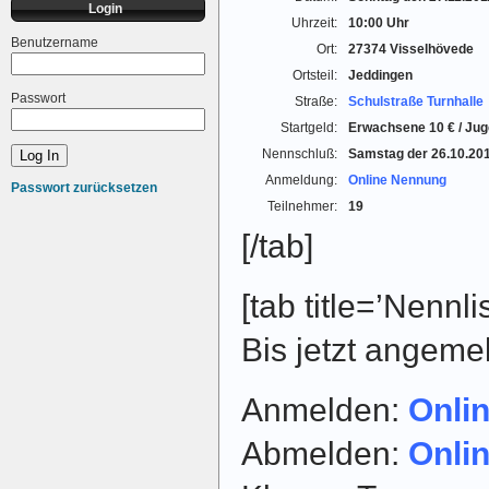
Login
Uhrzeit:
10:00 Uhr
Benutzername
Ort:
27374 Visselhövede
Ortsteil:
Jeddingen
Passwort
Straße:
Schulstraße Turnhalle
Startgeld:
Erwachsene 10 € / Juge
Nennschluß:
Samstag der 26.10.20
Anmeldung:
Online Nennung
Passwort zurücksetzen
Teilnehmer:
19
[/tab]
[tab title=’Nennlis
Bis jetzt angeme
Anmelden:
Onli
Abmelden:
Onli