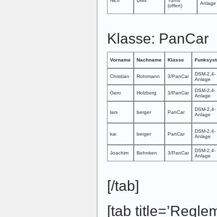
Nico
Drell
Turns
Anlage
(offen)
Klasse: PanCar
Vorname
Nachname
Klasse
Funksys
DSM-2,4-
Christian
Rohrmann
3/PanCar
Anlage
DSM-2,4-
Gero
Holzberg
3/PanCar
Anlage
DSM-2,4-
lars
berger
PanCar
Anlage
DSM-2,4-
kai
berger
PanCar
Anlage
DSM-2,4-
Joachim
Behnken
3/PanCar
Anlage
[/tab]
[tab title=’Regle