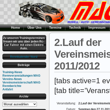
Home
Über Uns
Termine
Technik
Impressum
Zu unseren Trainingsterminen
2.Lauf der
freuen wir uns über jeden Rc-
Car Fahrer mit einen Elektro
Auto.
Vereinsmeis
Rennkalender Nord
2011/2012
Beiträge
Training-News
Rennveranstaltungen MAG
[tabs active=1 ev
Vereins-News
Vereinsmeisterschaft MAG
Rennberichte
[tab title=’Verans
Anfahrt
Archiv
Archiv
Veranstaltung:
2.Lauf der Vereinsmei
Datum:
Sonntag den 27.11.201