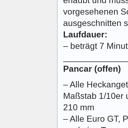
erlaubt und müs
vorgesehenen Sc
ausgeschnitten s
Laufdauer:
– beträgt 7 Minu
_____________
Pancar (offen)
– Alle Heckange
Maßstab 1/10er u
210 mm
– Alle Euro GT, 