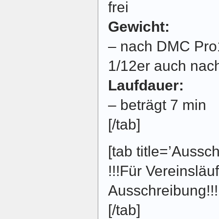
frei
Gewicht:
– nach DMC Pro1
1/12er auch na
Laufdauer:
– beträgt 7 min
[/tab]
[tab title=’Aussc
!!!Für Vereinsläu
Ausschreibung!!!
[/tab]