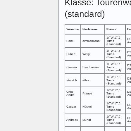
Klasse: Tourenw
(standard)
Vorname
Nachname
Klasse
Fu
1/TW 17,5
DS
Horst
Zimmermann
Turns
An
(Standard)
1/TW 17,5
DS
Hubert
Wittig
Turns
An
(Standard)
1/TW 17,5
DS
Carsten
Steinhäuser
Turns
An
(Standard)
1/TW 17,5
DS
friedrich
röhrs
Turns
An
(Standard)
1/TW 17,5
Chris-
DS
Prause
Turns
André
An
(Standard)
1/TW 17,5
DS
Caspar
Nückel
Turns
An
(Standard)
1/TW 17,5
DS
Andreas
Mundt
Turns
An
(Standard)