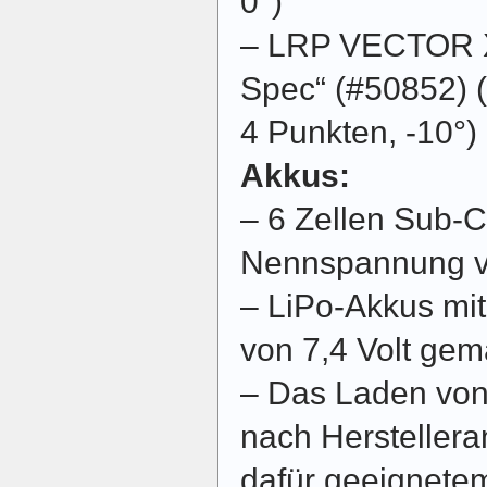
0°)
– LRP VECTOR X
Spec“ (#50852) 
4 Punkten, -10°)
Akkus:
– 6 Zellen Sub-
Nennspannung vo
– LiPo-Akkus mi
von 7,4 Volt gemä
– Das Laden von 
nach Hersteller
dafür geeignete