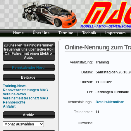
Home
Über Uns
Termine
Technik
Impressum
Zu unseren Trainingsterminen
Online-Nennung zum Tra
freuen wir uns über jeden Rc-
Car Fahrer mit einen Elektro
Auto.
Veranstaltung:
Training
Rennkalender Nord
Datum:
Samstag den 26.10.2
Beiträge
Uhrzeit:
11:00 Uhr
Training-News
Rennveranstaltungen MAG
Ort:
Jeddingen Turnhalle
Vereins-News
Vereinsmeisterschaft MAG
Veranstaltungs-
Details/Nennliste
Rennberichte
Anfahrt
Teilnehmer:
11
Archiv
Archiv
Hinweise