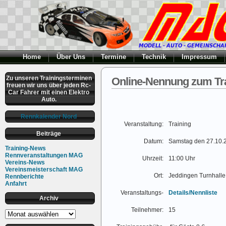
Home
Über Uns
Termine
Technik
Impressum
Zu unseren Trainingsterminen
Online-Nennung zum Tra
freuen wir uns über jeden Rc-
Car Fahrer mit einen Elektro
Auto.
Rennkalender Nord
Veranstaltung:
Training
Beiträge
Datum:
Samstag den 27.10.
Training-News
Rennveranstaltungen MAG
Uhrzeit:
11:00 Uhr
Vereins-News
Vereinsmeisterschaft MAG
Ort:
Jeddingen Turnhalle
Rennberichte
Anfahrt
Veranstaltungs-
Details/Nennliste
Archiv
Teilnehmer:
15
Archiv