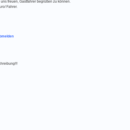
 uns freuen, Gastfahrer begrüßen zu können.
ro/ Fahrer.
bmelden
chreibung!!!