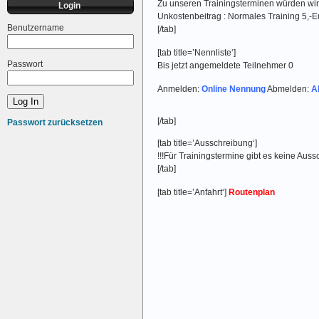
Zu unseren Trainingsterminen würden wir
Login
Unkostenbeitrag : Normales Training 5,-Eu
Benutzername
[/tab]
[tab title=’Nennliste‘]
Passwort
Bis jetzt angemeldete Teilnehmer 0
Anmelden:
Online Nennung
Abmelden:
A
[/tab]
Passwort zurücksetzen
[tab title=’Ausschreibung‘]
!!!Für Trainingstermine gibt es keine Auss
[/tab]
[tab title=’Anfahrt‘]
Routenplan