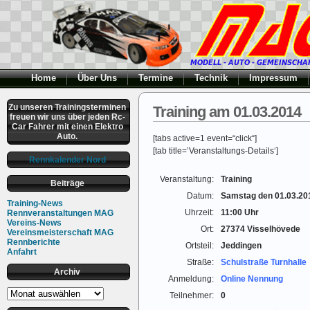
Home
Über Uns
Termine
Technik
Impressum
Zu unseren Trainingsterminen
Training am 01.03.2014
freuen wir uns über jeden Rc-
Car Fahrer mit einen Elektro
Auto.
[tabs active=1 event=“click“]
[tab title=’Veranstaltungs-Details‘]
Rennkalender Nord
Veranstaltung:
Training
Beiträge
Datum:
Samstag den 01.03.20
Training-News
Uhrzeit:
11:00 Uhr
Rennveranstaltungen MAG
Vereins-News
Ort:
27374 Visselhövede
Vereinsmeisterschaft MAG
Rennberichte
Ortsteil:
Jeddingen
Anfahrt
Straße:
Schulstraße Turnhalle
Archiv
Anmeldung:
Online Nennung
Archiv
Teilnehmer:
0