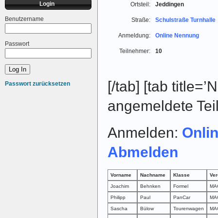
Login
Ortsteil:
Jeddingen
Benutzername
Straße:
Schulstraße Turnhalle
Anmeldung:
Online Nennung
Passwort
Teilnehmer:
10
[/tab] [tab title=’
Passwort zurücksetzen
angemeldete Tei
Anmelden:
Onli
Abmelden
Vorname
Nachname
Klasse
Ver
Joachim
Behnken
Formel
MAG
Philipp
Paul
PanCar
MAG
Sascha
Bülow
Tourenwagen
MAG