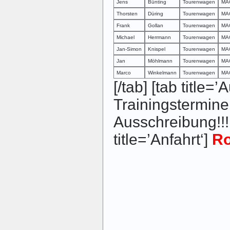
Jens
Bünting
Tourenwagen
MAG
Thorsten
Düring
Tourenwagen
MAG
Frank
Gollan
Tourenwagen
MAG
Michael
Herrmann
Tourenwagen
MAG
Jan-Simon
Knispel
Tourenwagen
MAG
Jan
Möhlmann
Tourenwagen
MAG
Marco
Winkelmann
Tourenwagen
MAG
[/tab] [tab title=
Trainingstermine
Ausschreibung!!! 
title=’Anfahrt‘]
Ro