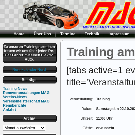
Home
Über Uns
Termine
Technik
Impressum
Zu unseren Trainingsterminen
Training am
freuen wir uns über jeden Rc-
Car Fahrer mit einen Elektro
Auto.
[tabs active=1 ev
Rennkalender Nord
title=’Veranstaltu
Beiträge
Training-News
Rennveranstaltungen MAG
Vereins-News
Veranstaltung:
Training
Vereinsmeisterschaft MAG
Rennberichte
Datum:
Samstag den 02.10.20
Anfahrt
Archiv
Uhrzeit:
11:00 Uhr
Archiv
Gäste:
erwünscht