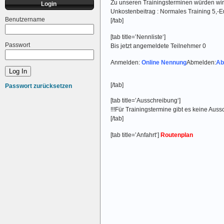
Zu unseren Trainingsterminen würden wir
Login
Unkostenbeitrag : Normales Training 5,-Eu
Benutzername
[/tab]
[tab title=’Nennliste‘]
Passwort
Bis jetzt angemeldete Teilnehmer 0
Anmelden:
Online Nennung
Abmelden:
Ab
[/tab]
Passwort zurücksetzen
[tab title=’Ausschreibung‘]
!!!Für Trainingstermine gibt es keine Auss
[/tab]
[tab title=’Anfahrt‘]
Routenplan