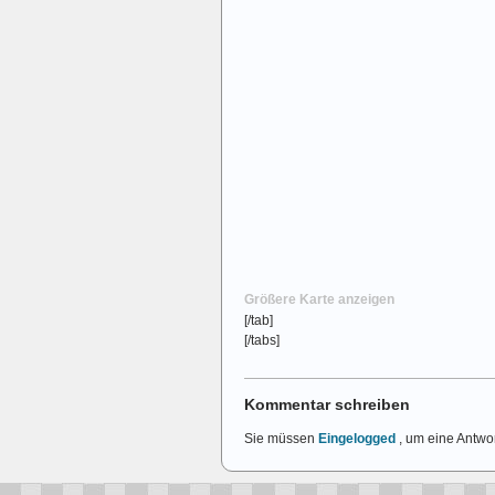
Größere Karte anzeigen
[/tab]
[/tabs]
Kommentar schreiben
Sie müssen
Eingelogged
, um eine Antwor