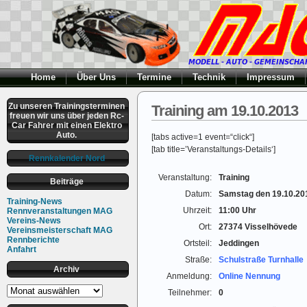
Home
Über Uns
Termine
Technik
Impressum
Zu unseren Trainingsterminen
Training am 19.10.2013
freuen wir uns über jeden Rc-
Car Fahrer mit einen Elektro
Auto.
[tabs active=1 event=“click“]
[tab title=’Veranstaltungs-Details‘]
Rennkalender Nord
Veranstaltung:
Training
Beiträge
Datum:
Samstag den 19.10.20
Training-News
Uhrzeit:
11:00 Uhr
Rennveranstaltungen MAG
Vereins-News
Ort:
27374 Visselhövede
Vereinsmeisterschaft MAG
Rennberichte
Ortsteil:
Jeddingen
Anfahrt
Straße:
Schulstraße Turnhalle
Archiv
Anmeldung:
Online Nennung
Archiv
Teilnehmer:
0