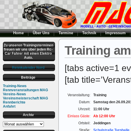
Home
Über Uns
Termine
Technik
Impressum
Zu unseren Trainingsterminen
Training am
freuen wir uns über jeden Rc-
Car Fahrer mit einen Elektro
Auto.
[tabs active=1 ev
Rennkalender Nord
[tab title=’Verans
Beiträge
Training-News
Rennveranstaltungen MAG
Vereins-News
Veranstaltung:
Training
Vereinsmeisterschaft MAG
Datum:
Samstag den 26.09.20
Rennberichte
Anfahrt
Uhrzeit:
11:00 Uhr
Archiv
Einlass Gäste:
Ab 12:00 Uhr
Archiv
Ortsteil:
Jeddingen
Straße:
Schulstraße Turnhalle