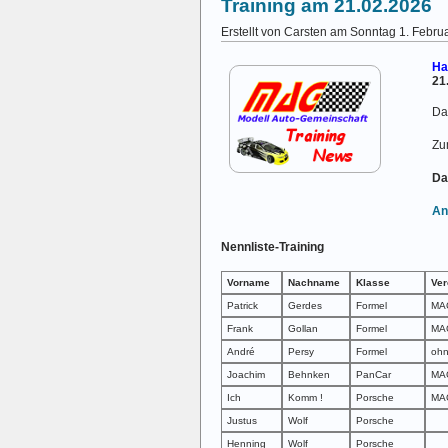
Training am 21.02.2026
Erstellt von Carsten am Sonntag 1. Febru
Ha
21
Da
Zu
Da
An
Nennliste-Training
Vorname
Nachname
Klasse
Ver
Patrick
Gerdes
Formel
MAG
Frank
Gollan
Formel
MA
André
Persy
Formel
oh
Joachim
Behnken
PanCar
MA
Ich
Komm !
Porsche
MA
Justus
Wolf
Porsche
Henning
Wolf
Porsche