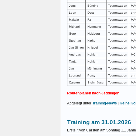
Jens
Bünting
Tourenwagen
MA
Leen
Dost
Tourenwagen
oh
Makale
Fa
Tourenwagen
MA
Michael
Herrmann
Tourenwagen
MA
Gero
Holzberg
Tourenwagen
MAG
Stephan
Kipke
Tourenwagen
MA
Jan-Simon
Knispel
Tourenwagen
MA
Andreas
Kohlen
Tourenwagen
MC 
Tanja
Kohlen
Tourenwagen
MC 
Jan
Möhlmann
Tourenwagen
MAG
Leonard
Persy
Tourenwagen
oh
Carsten
Steinhäuser
Tourenwagen
MAG
Routenplanen nach Jeddingen
Abgelegt unter
Training-News
|
Keine Ko
Training am 31.01.2026
Erstellt von Carsten am Sonntag 11. Janu