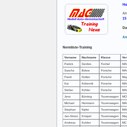
Ha
Am
15
Da
An
Nennliste-Training
Vorname
Nachname
Klasse
Ver
Patrick
Gerdes
Formel
MAG
Sascha
Bülow
Porsche
MA
Frank
Gollan
Porsche
Ma
Kai
Köbernik
Porsche
MA
Stefan
Köhler
Porsche
MAG
Jens
Bünting
Tourenwagen
MC
Michael
Herrmann
Tourenwagen
MAG
Stephan
Kipke
Tourenwagen
MA
Jan-Simon
Knispel
Tourenwagen
Mag
Andreas
Kohlen
Tourenwagen
MC 