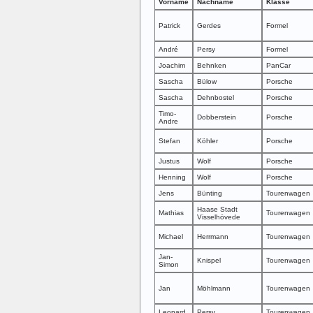
Vorname
Nachname
Klasse
Patrick
Gerdes
Formel
André
Persy
Formel
Joachim
Behnken
PanCar
Sascha
Bülow
Porsche
Sascha
Dehnbostel
Porsche
Timo-
Dobberstein
Porsche
Andre
Stefan
Köhler
Porsche
Justus
Wolf
Porsche
Henning
Wolf
Porsche
Jens
Bünting
Tourenwagen
Haase Stadt
Mathias
Tourenwagen
Visselhövede
Michael
Herrmann
Tourenwagen
Jan-
Knispel
Tourenwagen
Simon
Jan
Möhlmann
Tourenwagen
Leonard
Persy
Tourenwagen