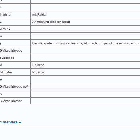
G
ne
h ohne
mit Fabian
G
Anmeldung mag ich nicht!
M/MAG
ne
g
komme später mit dem nachwuchs, äh, nach und ja, ich bin ein mensch u
-Visselhövede
-vissel.de
M
Porsche
Munster
Porsche
ne
-Visselhövede e.V.
ne
-Visselhövede
mmentare »