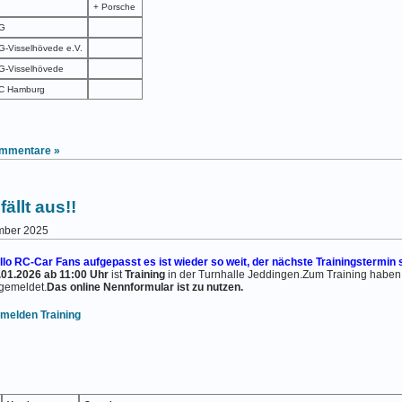
+ Porsche
G
-Visselhövede e.V.
-Visselhövede
C Hamburg
mmentare »
ällt aus!!
ember 2025
llo RC-Car Fans aufgepasst es ist wieder so weit, der nächste Trainingstermin 
.01.2026 ab 11:00 Uhr
ist
Training
in der Turnhalle Jeddingen.Zum Training haben s
gemeldet.
Das online Nennformular ist zu nutzen.
melden Training