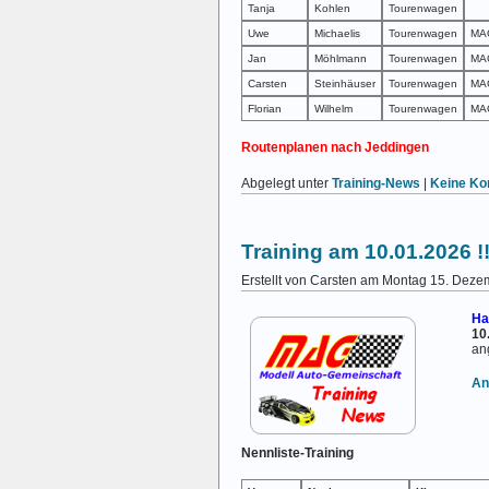
Tanja
Kohlen
Tourenwagen
Uwe
Michaelis
Tourenwagen
MA
Jan
Möhlmann
Tourenwagen
MAG
Carsten
Steinhäuser
Tourenwagen
MAG
Florian
Wilhelm
Tourenwagen
MA
Routenplanen nach Jeddingen
Abgelegt unter
Training-News
|
Keine Ko
Training am 10.01.2026 !!f
Erstellt von Carsten am Montag 15. Dez
Ha
10
an
An
Nennliste-Training