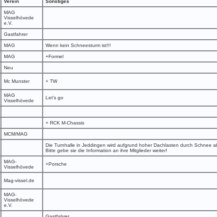
Verein
Sonstiges
MAG
Visselhövede
e.V.
Gastfahrer
MAG
Wenn kein Schneesturm ist!!!
MAG
+Formel
Neu
Mc Munster
+ TW
MAG
Let's go
Visselhövede
+ RCK M-Chassis
MCM/MAG
Die Turnhalle in Jeddingen wird aufgrund hoher Dachlasten durch Schnee ab
Bitte gebe sie die Information an ihre Mitglieder weiter!
MAG-
+Porsche
Visselhövede
Mag-vissel.de
MAG-
Visselhövede
e.V.
Gastfahrer