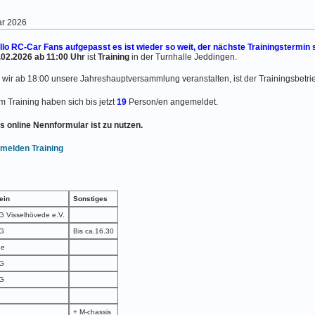
ar 2026
llo RC-Car Fans aufgepasst es ist wieder so weit, der nächste Trainingstermin 
.02.2026 ab 11:00 Uhr
ist
Training
in der Turnhalle Jeddingen.
 wir ab 18:00 unsere Jahreshauptversammlung veranstalten, ist der Trainingsbetrie
m Training haben sich bis jetzt
19
Person/en angemeldet.
s online Nennformular ist zu nutzen.
melden Training
ein
Sonstiges
 Visselhövede e.V.
G
Bis ca.16.30
ne
G
G
+ M-chassis