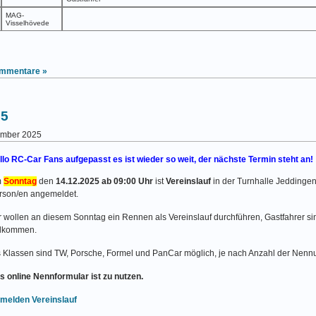
MAG-
Visselhövede
mmentare »
25
vember 2025
llo RC-Car Fans aufgepasst es ist wieder so weit, der nächste Termin steht an!
m
Sonntag
den
14.12.2025 ab 09:00 Uhr
ist
Vereinslauf
in der Turnhalle Jeddingen
rson/en angemeldet.
r wollen an diesem Sonntag ein Rennen als Vereinslauf durchführen, Gastfahrer sin
llkommen.
s Klassen sind TW, Porsche, Formel und PanCar möglich, je nach Anzahl der Nenn
s online Nennformular ist zu nutzen.
melden Vereinslauf