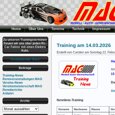
Home
Über Uns
Termine
Technik
Impressum
Zu unseren Trainingsterminen
freuen wir uns über jeden Rc-
Training am 14.03.2026
Car Fahrer mit einen Elektro
Auto.
Erstellt von Carsten am Sonntag 22. Febr
Rennkalender Nord
Ha
Beiträge
Am
15
Training-News
Rennveranstaltungen MAG
Da
Vereins-News
Vereinsmeisterschaft MAG
Rennberichte
An
Anfahrt
Nennliste-Training
Archiv
Archiv
Vorname
Nachname
Klasse
Ver