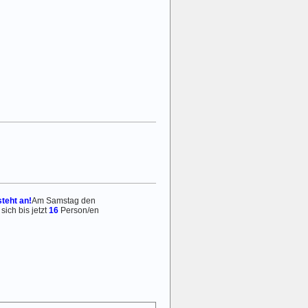
steht an!
Am Samstag den
ich bis jetzt
16
Person/en