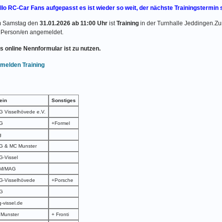
llo RC-Car Fans aufgepasst es ist wieder so weit, der nächste Trainingstermin 
 Samstag den
31.01.2026 ab 11:00 Uhr
ist
Training
in der Turnhalle Jeddingen.Zum
Person/en angemeldet.
s online Nennformular ist zu nutzen.
melden Training
ein
Sonstiges
 Visselhövede e.V.
G
+Formel
g
G & MC Munster
-Vissel
M/MAG
-Visselhövede
+Porsche
G
-vissel.de
Munster
+ Fronti