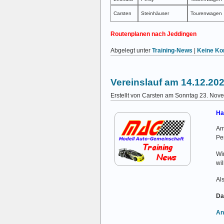
Carsten
Steinhäuser
Tourenwagen
Routenplanen nach Jeddingen
Abgelegt unter
Training-News
|
Keine Ko
Vereinslauf am 14.12.20
Erstellt von Carsten am Sonntag 23. No
Ha
A
Pe
Wi
wi
Al
Da
An