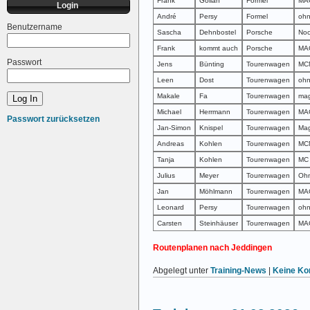
Frank
Gollan
Formel
MA
Login
André
Persy
Formel
oh
Benutzername
Sascha
Dehnbostel
Porsche
Noc
Frank
kommt auch
Porsche
MA
Passwort
Jens
Bünting
Tourenwagen
MC
Leen
Dost
Tourenwagen
oh
Makale
Fa
Tourenwagen
ma
Michael
Herrmann
Tourenwagen
MAG
Passwort zurücksetzen
Jan-Simon
Knispel
Tourenwagen
Mag
Andreas
Kohlen
Tourenwagen
MC
Tanja
Kohlen
Tourenwagen
MC 
Julius
Meyer
Tourenwagen
Oh
Jan
Möhlmann
Tourenwagen
MAG
Leonard
Persy
Tourenwagen
oh
Carsten
Steinhäuser
Tourenwagen
MAG
Routenplanen nach Jeddingen
Abgelegt unter
Training-News
|
Keine Ko