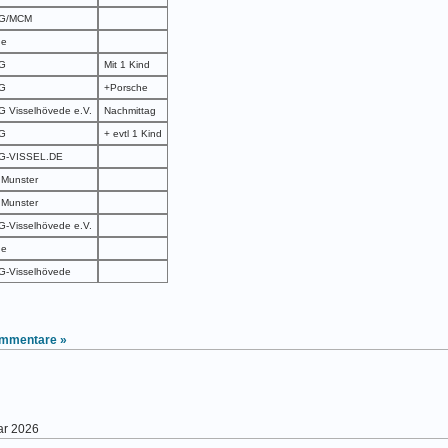
G/MCM
ne
G
Mit 1 Kind
G
+Porsche
 Visselhövede e.V.
Nachmittag
G
+ evtl 1 Kind
G-VISSEL.DE
Munster
Munster
-Visselhövede e.V.
ne
-Visselhövede
mmentare »
ar 2026