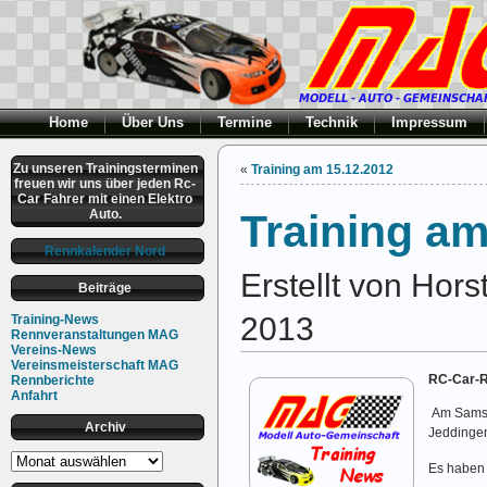
Home
Über Uns
Termine
Technik
Impressum
Zu unseren Trainingsterminen
«
Training am 15.12.2012
freuen wir uns über jeden Rc-
Car Fahrer mit einen Elektro
Auto.
Training am
Rennkalender Nord
Erstellt von Hors
Beiträge
2013
Training-News
Rennveranstaltungen MAG
Vereins-News
Vereinsmeisterschaft MAG
RC-Car-R
Rennberichte
Anfahrt
Am Sams
Archiv
Jeddingen
Archiv
Es haben s