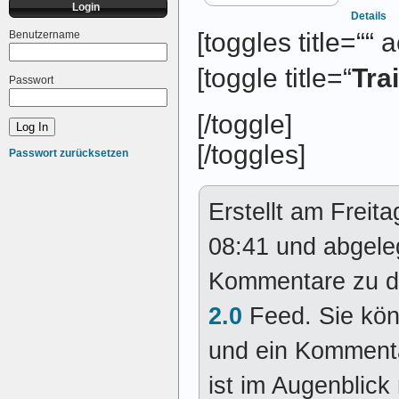
Login
Details
[toggles title=““
Benutzername
[toggle title=“
Tra
Passwort
[/toggle]
[/toggles]
Passwort zurücksetzen
Erstellt am Freit
08:41 und abgele
Kommentare zu d
2.0
Feed. Sie kö
und ein Kommenta
ist im Augenblick 