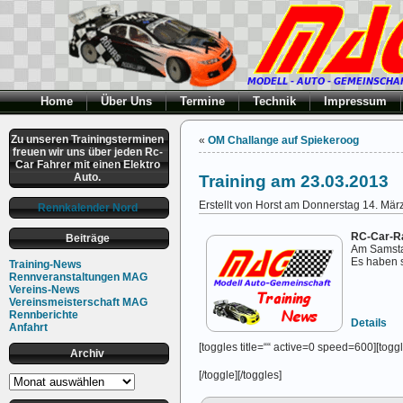
Home
Über Uns
Termine
Technik
Impressum
Zu unseren Trainingsterminen
«
OM Challange auf Spiekeroog
freuen wir uns über jeden Rc-
Car Fahrer mit einen Elektro
Auto.
Training am 23.03.2013
Erstellt von Horst am Donnerstag 14. Mär
Rennkalender Nord
RC-Car-R
Beiträge
Am Samst
Es haben s
Training-News
Rennveranstaltungen MAG
Vereins-News
Vereinsmeisterschaft MAG
Rennberichte
Details
Anfahrt
[toggles title=““ active=0 speed=600][toggle
Archiv
[/toggle][/toggles]
Archiv