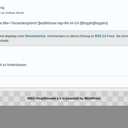
ing.
 von Andreas Mundt
e title=“Gesamtergebnis“][wpfilebase tag=file id=24 /][/toggle][/toggles]
 und abgelegt unter
Rennberichte
. Kommentare zu diesen Eintrag im
RSS 2.0
Feed. Sie könn
rlaubt.
t zu hinterlassen.
MAG-Visselhövede e.V
is powered by
WordPress