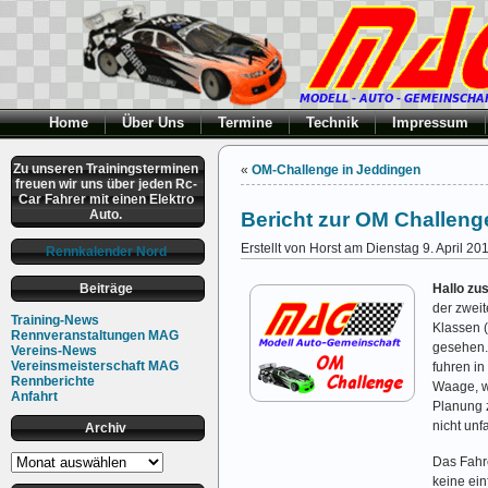
Home
Über Uns
Termine
Technik
Impressum
Zu unseren Trainingsterminen
«
OM-Challenge in Jeddingen
freuen wir uns über jeden Rc-
Car Fahrer mit einen Elektro
Auto.
Bericht zur OM Challeng
Erstellt von Horst am Dienstag 9. April 20
Rennkalender Nord
Beiträge
Hallo z
der zweit
Training-News
Klassen (
Rennveranstaltungen MAG
gesehen.
Vereins-News
Vereinsmeisterschaft MAG
fuhren in
Rennberichte
Waage, w
Anfahrt
Planung z
nicht un
Archiv
Archiv
Das Fahre
keine ein