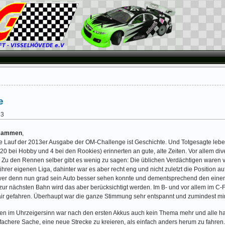
e
13
usammen
,
e Lauf der 2013er Ausgabe der OM-Challenge ist Geschichte. Und Totgesagte leben
20 bei Hobby und 4 bei den Rookies) erinnerten an gute, alte Zeiten. Vor allem d
 Zu den Rennen selber gibt es wenig zu sagen: Die üblichen Verdächtigen waren v
 ihrer eigenen Liga, dahinter war es aber recht eng und nicht zuletzt die Position 
er denn nun grad sein Auto besser sehen konnte und dementsprechend den einen 
ur nächsten Bahn wird das aber berücksichtigt werden. Im B- und vor allem im C-Fin
fair gefahren. Überhaupt war die ganze Stimmung sehr entspannt und zumindest mir
n im Uhrzeigersinn war nach den ersten Akkus auch kein Thema mehr und alle habe
fachere Sache, eine neue Strecke zu kreieren, als einfach anders herum zu fahren.