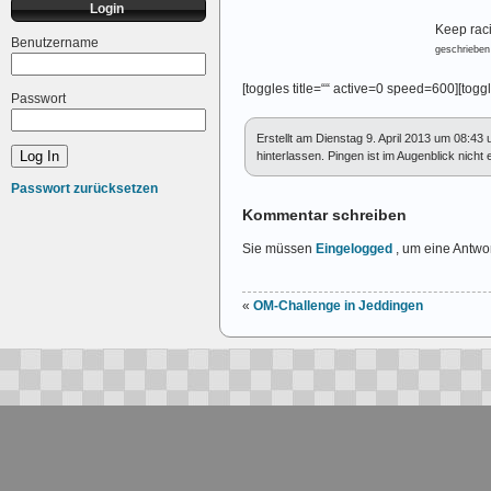
Login
Keep rac
Benutzername
geschrieben
[toggles title=““ active=0 speed=600][toggl
Passwort
Erstellt am Dienstag 9. April 2013 um 08:43
hinterlassen. Pingen ist im Augenblick nicht e
Passwort zurücksetzen
Kommentar schreiben
Sie müssen
Eingelogged
, um eine Antwor
«
OM-Challenge in Jeddingen