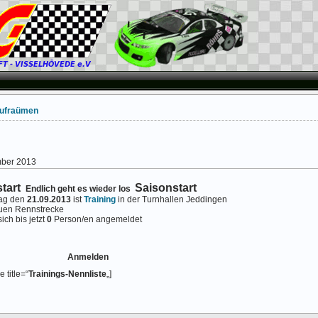
Aufraümen
mber 2013
tart
Saisonstart
Endlich geht es wieder los
ag den
21.09.2013
ist
Training
in der Turnhallen Jeddingen
euen Rennstrecke
ich bis jetzt
0
Person/en angemeldet
Anmelden
 title=“
Trainings-Nennliste
„]