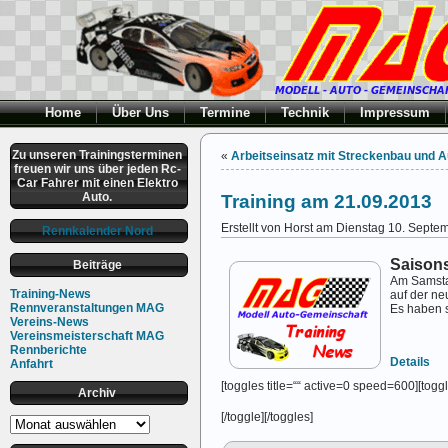
Home
Über Uns
Termine
Technik
Impressum
Zu unseren Trainingsterminen
«
Arbeitseinsatz mit Streckenbau und 
freuen wir uns über jeden Rc-
Car Fahrer mit einen Elektro
Auto.
Training am 21.09.2013
Erstellt von Horst am Dienstag 10. Septe
Rennkalender Nord
Saisons
Beiträge
Am Samst
Training-News
auf der n
Rennveranstaltungen MAG
Es haben s
Vereins-News
Vereinsmeisterschaft MAG
Rennberichte
Details
Anfahrt
[toggles title=““ active=0 speed=600][toggle
Archiv
[/toggle][/toggles]
Archiv