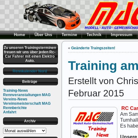
Home
Über Uns
Termine
Technik
Impressum
Zu unseren Trainingsterminen
«
Geänderte Traingszeiten!
freuen wir uns über jeden Rc-
Car Fahrer mit einen Elektro
Auto.
Training am
Rennkalender Nord
Erstellt von Chr
Beiträge
Februar 2015
Training-News
Rennveranstaltungen MAG
Vereins-News
Vereinsmeisterschaft MAG
RC Car
Rennberichte
Anfahrt
Am Sam
Turnhal
Archiv
Es haben
Archiv
Unsere 