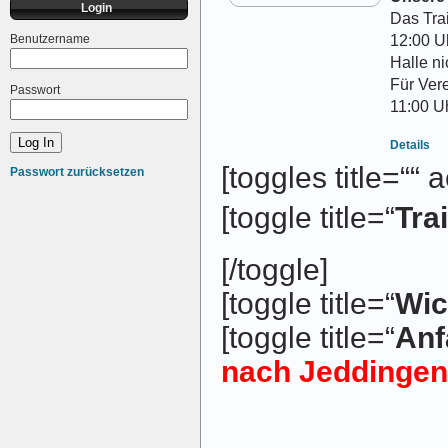
Login
Das Trai
12:00 Uh
Benutzername
Halle ni
Für Vere
Passwort
11:00 Uh
Details
[toggles title=““
Passwort zurücksetzen
[toggle title=“
Tra
[/toggle]
[toggle title=“
Wic
[toggle title=“
Anf
nach Jeddingen