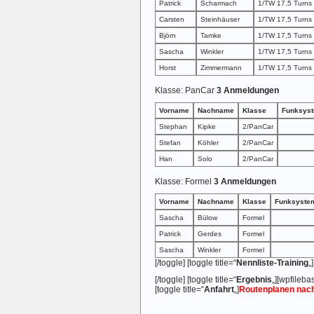
Patrick
Scharmach
1/TW 17,5 Turns
Carsten
Steinhäuser
1/TW 17,5 Turns
Björn
Tamke
1/TW 17,5 Turns
Sascha
Winkler
1/TW 17,5 Turns
Horst
Zimmermann
1/TW 17,5 Turns
Klasse: PanCar
3 Anmeldungen
Vorname
Nachname
Klasse
Funksys
Stephan
Kipke
2/PanCar
Stefan
Köhler
2/PanCar
Han
Solo
2/PanCar
Klasse: Formel
3 Anmeldungen
Vorname
Nachname
Klasse
Funksyste
Sascha
Bülow
Formel
Patrick
Gerdes
Formel
Sascha
Winkler
Formel
[/toggle] [toggle title=“
Nennliste-Training
„]
[/toggle] [toggle title=“
Ergebnis
„][wpfilebas
[toggle title=“
Anfahrt
„]
Routenplanen nac