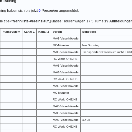
 Training
ing haben sich bis jetzt
0
Person/en angemeldet.
e title=“
Nennliste-Vereinslauf
„]Klasse: Tourenwagen 17,5 Turns
19 Anmeldunge
Funksystem
Kanal-1
Kanal-2
Verein
Sonstiges
MAG-Visselhövede
MC-Munster
Nur Sonntag
MAG-Visselhövede
Transponder-Nr weiss ich nicht. Habt
RC World OHZ/HB
MAG-Visselhövede
MAG-Visselhövede
RC World OHZ/HB
MAG-Visselhövede
MC-Munster
RC World OHZ/HB
MAG-Visselhövede
MAG-Visselhövede
MAG-Visselhövede
4.null
RC World OHZ/HB