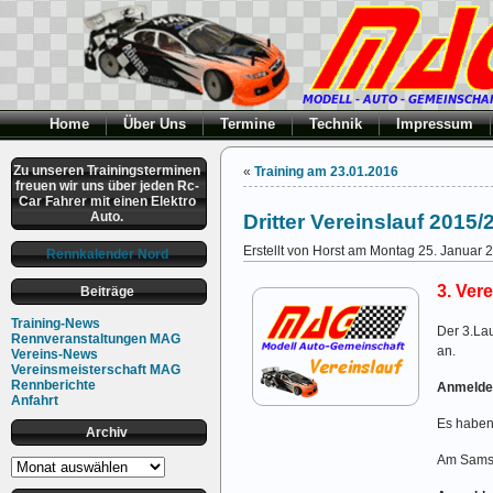
Home
Über Uns
Termine
Technik
Impressum
Zu unseren Trainingsterminen
«
Training am 23.01.2016
freuen wir uns über jeden Rc-
Car Fahrer mit einen Elektro
Auto.
Dritter Vereinslauf 2015/
Erstellt von Horst am Montag 25. Januar 
Rennkalender Nord
3. Ver
Beiträge
Training-News
Der 3.La
Rennveranstaltungen MAG
an.
Vereins-News
Vereinsmeisterschaft MAG
Rennberichte
Anmelden
Anfahrt
Es haben 
Archiv
Am Sams
Archiv