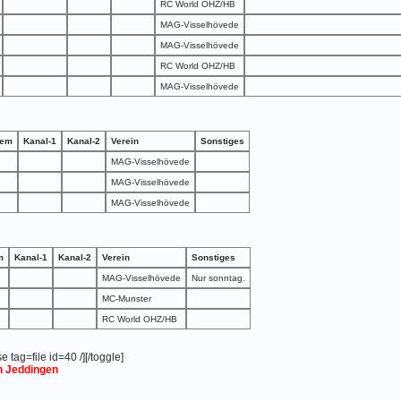
RC World OHZ/HB
MAG-Visselhövede
MAG-Visselhövede
RC World OHZ/HB
MAG-Visselhövede
tem
Kanal-1
Kanal-2
Verein
Sonstiges
MAG-Visselhövede
MAG-Visselhövede
MAG-Visselhövede
m
Kanal-1
Kanal-2
Verein
Sonstiges
MAG-Visselhövede
Nur sonntag.
MC-Munster
RC World OHZ/HB
e tag=file id=40 /][/toggle]
h Jeddingen