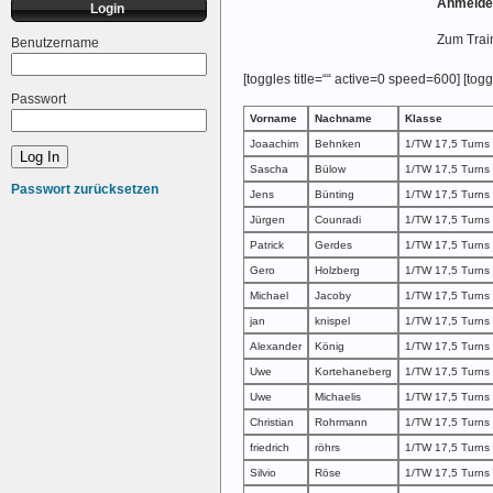
Anmelden
Login
Zum Train
Benutzername
[toggles title=““ active=0 speed=600] [toggl
Passwort
Vorname
Nachname
Klasse
Joaachim
Behnken
1/TW 17,5 Turns
Sascha
Bülow
1/TW 17,5 Turns
Passwort zurücksetzen
Jens
Bünting
1/TW 17,5 Turns
Jürgen
Counradi
1/TW 17,5 Turns
Patrick
Gerdes
1/TW 17,5 Turns
Gero
Holzberg
1/TW 17,5 Turns
Michael
Jacoby
1/TW 17,5 Turns
jan
knispel
1/TW 17,5 Turns
Alexander
König
1/TW 17,5 Turns
Uwe
Kortehaneberg
1/TW 17,5 Turns
Uwe
Michaelis
1/TW 17,5 Turns
Christian
Rohrmann
1/TW 17,5 Turns
friedrich
röhrs
1/TW 17,5 Turns
Silvio
Röse
1/TW 17,5 Turns