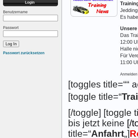
Login
Traini
Jeddinge
Benutzername
Es haben
Passwort
Unsere 
Das Trai
12:00 Uh
Halle ni
Passwort zurücksetzen
Für Vere
11:00 Uh
Anmelden
[toggles title=““
[toggle title=“
Tra
[/toggle] [toggle t
bis jetzt keine
[/t
title=“
Anfahrt
„]
R