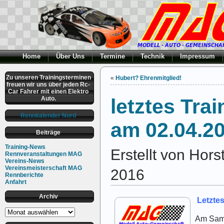
Home
Über Uns
Termine
Technik
Impressum
Zu unseren Trainingsterminen
«
Hubert? Ehrenmitglied!
freuen wir uns über jeden Rc-
Car Fahrer mit einen Elektro
Auto.
letztes Tra
Rennkalender Nord
am 02.04.2
Beiträge
Training-News
Erstellt von Hor
Rennveranstaltungen MAG
Vereins-News
Vereinsmeisterschaft MAG
2016
Rennberichte
Anfahrt
Archiv
Letzte
Archiv
Am Sam