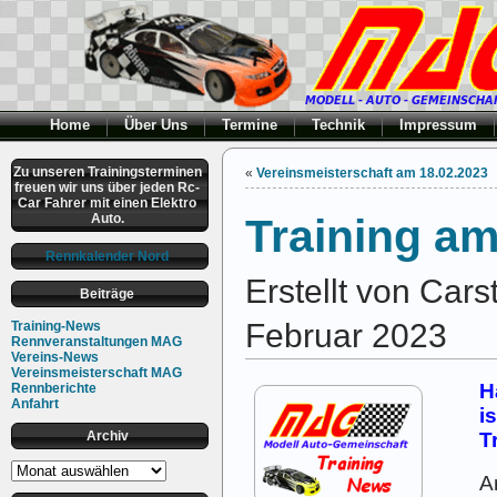
Home
Über Uns
Termine
Technik
Impressum
Zu unseren Trainingsterminen
«
Vereinsmeisterschaft am 18.02.2023
freuen wir uns über jeden Rc-
Car Fahrer mit einen Elektro
Auto.
Training am
Rennkalender Nord
Erstellt von Car
Beiträge
Februar 2023
Training-News
Rennveranstaltungen MAG
Vereins-News
Vereinsmeisterschaft MAG
H
Rennberichte
Anfahrt
i
Archiv
T
Archiv
A