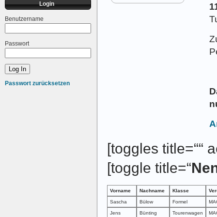
Login
1
T
Benutzername
Z
Passwort
P
Passwort zurücksetzen
D
n
A
[toggles title=““
[toggle title=“
Nen
Vorname
Nachname
Klasse
Ver
Sascha
Bülow
Formel
MAG
Jens
Bünting
Tourenwagen
MAG