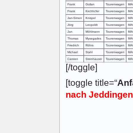
Frank
Gollan
Tourenwagen
MAG
Frank
Kirchhcfer
Tourenwagen
MAG
Jan-Simon
Knispel
Tourenwagen
MAG
Jörg
Leopoldt
Tourenwagen
MAG
Jan
Möhlmann
Tourenwagen
MAG
Thomas
Mysegades
Tourenwagen
MAG
Friedrich
Röhrs
Tourenwagen
MAG
Michael
Stahl
Tourenwagen
MAG
Carsten
Steinhäuser
Tourenwagen
MAG
[/toggle]
[toggle title=“
Anf
nach Jeddingen