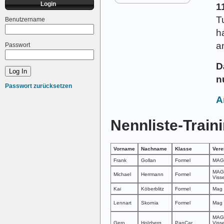
Login
1
T
Benutzername
h
a
Passwort
D
n
Passwort zurücksetzen
A
Nennliste-Train
Vorname
Nachname
Klasse
Vere
Frank
Gollan
Formel
MAG
MAG
Michael
Herrmann
Formel
Viss
Kai
Köberblitz
Formel
Mag 
Lennart
Skornia
Formel
Mag 
MAG
Gero
Holzberg
PanCar
Viss