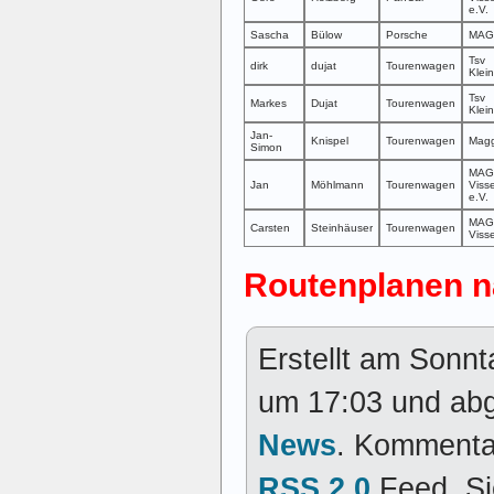
e.V.
Sascha
Bülow
Porsche
MAG
Tsv
dirk
dujat
Tourenwagen
Klei
Tsv
Markes
Dujat
Tourenwagen
Klei
Jan-
Knispel
Tourenwagen
Mag
Simon
MAG
Jan
Möhlmann
Tourenwagen
Viss
e.V.
MAG
Carsten
Steinhäuser
Tourenwagen
Viss
Routenplanen n
Erstellt am Sonn
um 17:03 und abg
News
. Kommentar
RSS 2.0
Feed. S