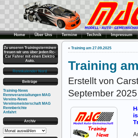
Home
Über Uns
Termine
Technik
Impressum
Zu unseren Trainingsterminen
«
Training am 27.09.2025
freuen wir uns über jeden Rc-
Car Fahrer mit einen Elektro
Auto.
Training am
Rennkalender Nord
Erstellt von Car
Beiträge
September 2025
Training-News
Rennveranstaltungen MAG
Vereins-News
Vereinsmeisterschaft MAG
H
Rennberichte
Anfahrt
i
Archiv
T
Archiv
A