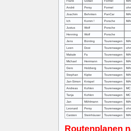
Frank
Gollan
Formel
MA
André
Persy
Formel
oh
Joachim
Behnken
PanCar
MA
Ich
Komm !
Porsche
MA
Justus
Wolf
Porsche
Henning
Wolf
Porsche
Jens
Bünting
Tourenwagen
MA
Leen
Dost
Tourenwagen
oh
Makale
Fa
Tourenwagen
MA
Michael
Herrmann
Tourenwagen
MA
Gero
Holzberg
Tourenwagen
MAG
Stephan
Kipke
Tourenwagen
MA
Jan-Simon
Knispel
Tourenwagen
MA
Andreas
Kohlen
Tourenwagen
MC 
Tanja
Kohlen
Tourenwagen
MC 
Jan
Möhlmann
Tourenwagen
MAG
Leonard
Persy
Tourenwagen
oh
Carsten
Steinhäuser
Tourenwagen
MAG
Routenplanen n