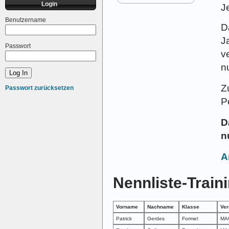
Login
J
Benutzername
D
J
Passwort
v
n
Z
Passwort zurücksetzen
P
D
n
A
Nennliste-Train
Vorname
Nachname
Klasse
Ver
Patrick
Gerdes
Formel
MAG