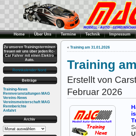
Home
Über Uns
Termine
Technik
Impressum
Zu unseren Trainingsterminen
«
Training am 31.01.2026
freuen wir uns über jeden Rc-
Car Fahrer mit einen Elektro
Auto.
Training am
Rennkalender Nord
Erstellt von Car
Beiträge
Februar 2026
Training-News
Rennveranstaltungen MAG
Vereins-News
Vereinsmeisterschaft MAG
H
Rennberichte
Anfahrt
i
Archiv
T
S
Archiv
U