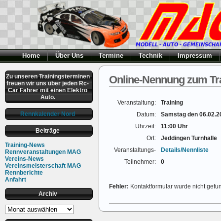
Home
Über Uns
Termine
Technik
Impressum
Zu unseren Trainingsterminen
Online-Nennung zum Tra
freuen wir uns über jeden Rc-
Car Fahrer mit einen Elektro
Auto.
Veranstaltung:
Training
Rennkalender Nord
Datum:
Samstag den 06.02.2
Uhrzeit:
11:00 Uhr
Beiträge
Ort:
Jeddingen Turnhalle
Training-News
Veranstaltungs-
Details/Nennliste
Rennveranstaltungen MAG
Vereins-News
Teilnehmer:
0
Vereinsmeisterschaft MAG
Rennberichte
Anfahrt
Fehler:
Kontaktformular wurde nicht gefu
Archiv
Archiv