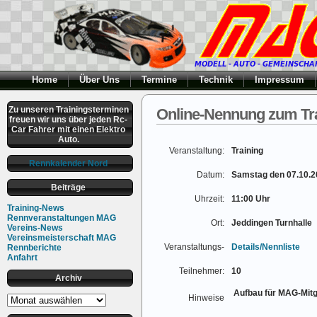
Home
Über Uns
Termine
Technik
Impressum
Zu unseren Trainingsterminen
Online-Nennung zum Tra
freuen wir uns über jeden Rc-
Car Fahrer mit einen Elektro
Auto.
Veranstaltung:
Training
Rennkalender Nord
Datum:
Samstag den 07.10.2
Beiträge
Uhrzeit:
11:00 Uhr
Training-News
Rennveranstaltungen MAG
Ort:
Jeddingen Turnhalle
Vereins-News
Vereinsmeisterschaft MAG
Veranstaltungs-
Details/Nennliste
Rennberichte
Anfahrt
Teilnehmer:
10
Archiv
Aufbau für MAG-Mitgl
Archiv
Hinweise