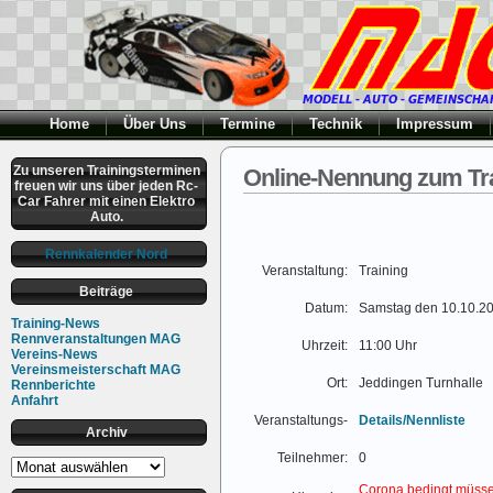
Home
Über Uns
Termine
Technik
Impressum
Zu unseren Trainingsterminen
Online-Nennung zum Tra
freuen wir uns über jeden Rc-
Car Fahrer mit einen Elektro
Auto.
Rennkalender Nord
Veranstaltung:
Training
Beiträge
Datum:
Samstag den 10.10.2
Training-News
Rennveranstaltungen MAG
Uhrzeit:
11:00 Uhr
Vereins-News
Vereinsmeisterschaft MAG
Ort:
Jeddingen Turnhalle
Rennberichte
Anfahrt
Veranstaltungs-
Details/Nennliste
Archiv
Teilnehmer:
0
Archiv
Corona bedingt müsse