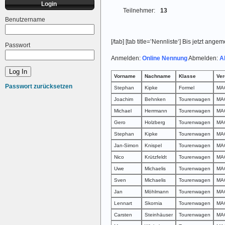
Login
Teilnehmer:
13
Benutzername
[/tab] [tab title=’Nennliste‘] Bis jetzt ang
Passwort
Anmelden:
Online Nennung
Abmelden:
A
Vorname
Nachname
Klasse
Ver
Passwort zurücksetzen
Stephan
Kipke
Formel
MAG
Joachim
Behnken
Tourenwagen
MAG
Michael
Herrmann
Tourenwagen
MAG
Gero
Holzberg
Tourenwagen
MAG
Stephan
Kipke
Tourenwagen
MAG
Jan-Simon
Knispel
Tourenwagen
MAG
Nico
Krützfeldt
Tourenwagen
MAG
Uwe
Michaelis
Tourenwagen
MAG
Sven
Michaelis
Tourenwagen
MAG
Jan
Möhlmann
Tourenwagen
MAG
Lennart
Skornia
Tourenwagen
MAG
Carsten
Steinhäuser
Tourenwagen
MAG