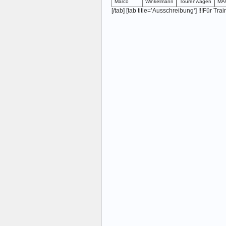
Marco
Winkelmann
Tourenwagen
MAG
[/tab] [tab title=’Ausschreibung‘] !!!Für Tra