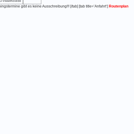
-Visselhövede
iningstermine gibt es keine Ausschreibung!!! [/tab] [tab title=’Anfahrt‘]
Routenplan