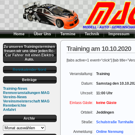
Home
Über Uns
Termine
Technik
Impressum
Zu unseren Trainingsterminen
Training am 10.10.2020
freuen wir uns über jeden Rc-
Car Fahrer mit einen Elektro
Auto.
[tabs active=1 event=“click“] [tab title=’Ve
Rennkalender Nord
Veranstaltung:
Training
Beiträge
Datum:
Samstag den 10.10.20
Training-News
Rennveranstaltungen MAG
Uhrzeit:
11:00 Uhr
Vereins-News
Vereinsmeisterschaft MAG
Einlass Gäste:
keine Gäste
Rennberichte
Anfahrt
Ortsteil:
Jeddingen
Archiv
Straße:
Schulstraße Turnhalle
Archiv
Anmeldung:
Online Nennung