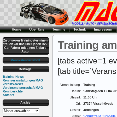
Home
Über Uns
Termine
Technik
Impressum
Zu unseren Trainingsterminen
Training am
freuen wir uns über jeden Rc-
Car Fahrer mit einen Elektro
Auto.
[tabs active=1 ev
Rennkalender Nord
[tab title=’Verans
Beiträge
Training-News
Rennveranstaltungen MAG
Vereins-News
Veranstaltung:
Training
Vereinsmeisterschaft MAG
Datum:
Samstag den 12.04.20
Rennberichte
Anfahrt
Uhrzeit:
11:00 Uhr
Archiv
Ort:
27374 Visselhövede
Archiv
Ortsteil:
Jeddingen
Straße:
Schulstraße Turnhalle