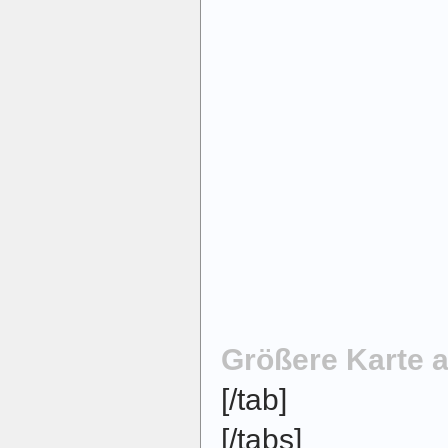
Größere Karte 
[/tab]
[/tabs]