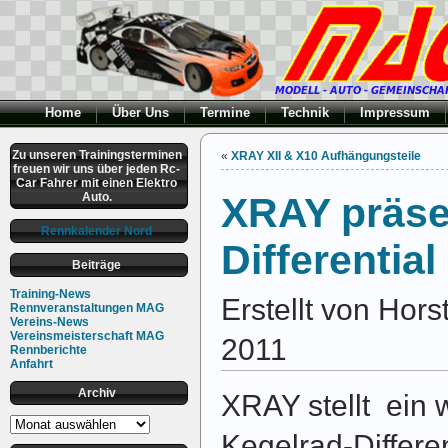
Home
Über Uns
Termine
Technik
Impressum
Zu unseren Trainingsterminen
«
XRAY XII & X10 Aufhängungsteile
freuen wir uns über jeden Rc-
Car Fahrer mit einen Elektro
Auto.
XRAY präsen
Rennkalender Nord
Differential
Beiträge
Training-News
Erstellt von Hors
Rennveranstaltungen MAG
Vereins-News
Vereinsmeisterschaft MAG
2011
Rennberichte
Anfahrt
Archiv
XRAY stellt ein 
Archiv
Kegelrad-Differen