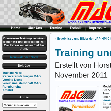
Home
Über Uns
Termine
Technik
Impressum
Zu unseren Trainingsterminen
«
Ergebnisse und Bilder der LRP-HPI-C
freuen wir uns über jeden Rc-
Car Fahrer mit einen Elektro
Auto.
Training un
Rennkalender Nord
Erstellt von Hor
Beiträge
November 2011
Training-News
Rennveranstaltungen MAG
Vereins-News
Vereinsmeisterschaft MAG
Model
Rennberichte
Am Sa
Anfahrt
Turnh
und S
Archiv
Verei
Es hab
Archiv
angem