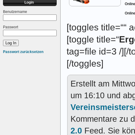
Login
Onlin
Benutzername
Onlin
[toggles title=““
Passwort
[toggle title=“
Erg
tag=file id=3 /][/t
Passwort zurücksetzen
[/toggles]
Erstellt am Mitt
um 16:10 und abg
Vereinsmeister
Kommentare zu d
2.0
Feed. Sie kö